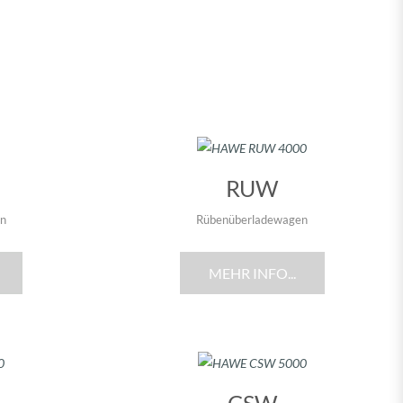
RUW
en
Rübenüberladewagen
MEHR INFO...