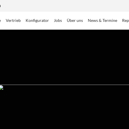
0
e
Vertrieb
Konfigurator
Jobs
Über uns
News & Termine
Rep