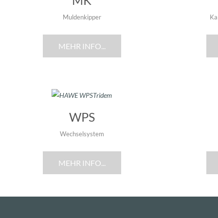
MK
Muldenkipper
Ka
MEHR INFO...
WPS
Wechselsystem
MEHR INFO...