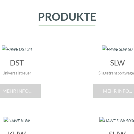
PRODUKTE
DST
SLW
Universalstreuer
Silagetransportwag
MEHR INFO...
MEHR INFO...