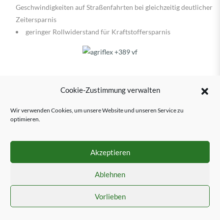
Geschwindigkeiten auf Straßenfahrten bei gleichzeitig deutlicher
Zeitersparnis
geringer Rollwiderstand für Kraftstoffersparnis
ALLIANCE AGRIFLEX + 389 VF
Cookie-Zustimmung verwalten
Der Flotationsreifen Alliance 389 VF mit „Very High Flexion“-
Technologie kann mit 30 Prozent niedrigerem Reifendruck
Wir verwenden Cookies, um unsere Website und unseren Service zu
optimieren.
eingesetzt werden.
Geignet für den Feldeinsatz als auch für den Straßentransport
Akzeptieren
Ablehnen
MICHELIN TRAILXBIB HIGH FLOTATION
Vorlieben
Bodenschonend
Der Reifen trägt dieselbe Last mit weitaus weniger Luftdruck