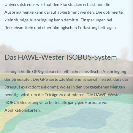
Universalstreuer wird auf den Flurstücken erfasst und die
Ausbringmenge kann darauf abgestimmt werden. Die optimierte,
kleinräumige Ausbringung kann damit zu Einsparungen bei
Betriebsmitteln und einer ökologischen Entlastung beitragen.
Das HAWE-Wester ISOBUS-System
ermöglicht die GPS-gesteuerte, teilflächenspezifische Ausbringung
der Streugüter. Die GPS gestützte Bedienung gewährleistet, dass das
Streugut exakt dort ankommt, wo es in den vorgegebenen Mengen
benötigt wird, um die Erträge zu optimieren. Die HAWE-Wester
ISOBUS Steuerung verarbeitet alle gängigen Formate von
Applikationskarten.